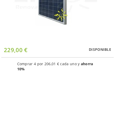
Saltar
229,00 €
DISPONIBLE
al
comienzo
de
Comprar 4 por
206,01 €
cada uno y
ahorra
la
10
%
galería
de
imágenes