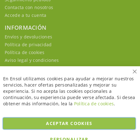
Contacta con nosotros
Accede a tu cuenta
INFORMACIÓN
Envíos y devoluciones
Política de privacidad
Política de cookies
Aviso legal y condiciones
Ce
En Ensol utilizamos cookies para ayudar a mejorar nuestros
servicios, hacer ofertas personalizadas y mejorar su
experiencia. Si no acepta las cookies opcionales a
continuación, su experiencia puede verse afectada. Si desea
obtener más información, lea la
Política de cookies
.
ACEPTAR COOKIES
Copyright © 2026. All rights reserved. Powered by
Bobaly Partners
.
PERSONALIZAR