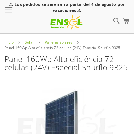
⚠️ Los pedidos se servirán a partir del 4 de agosto por
Toggle Nav
vacaciones ⚠️
Sear
Inicio
Solar
Paneles solares
Panel 160Wp Alta eficiéncia 72 celulas (24V) Especial Shurflo 9325
Panel 160Wp Alta eficiéncia 72
celulas (24V) Especial Shurflo 9325
Saltar
al
final
de
la
galería
de
imágenes