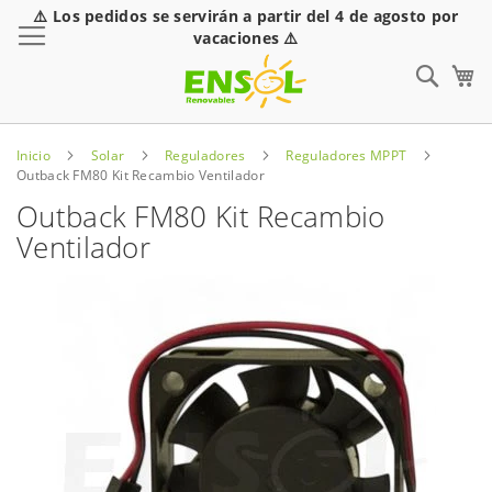
⚠️ Los pedidos se servirán a partir del 4 de agosto por
Toggle Nav
vacaciones ⚠️
Sear
Inicio
Solar
Reguladores
Reguladores MPPT
Outback FM80 Kit Recambio Ventilador
Outback FM80 Kit Recambio
Ventilador
Saltar
al
final
de
la
galería
de
imágenes