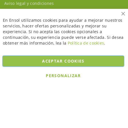
Aviso legal y condiciones
Ce
En Ensol utilizamos cookies para ayudar a mejorar nuestros
servicios, hacer ofertas personalizadas y mejorar su
experiencia. Si no acepta las cookies opcionales a
continuación, su experiencia puede verse afectada. Si desea
obtener más información, lea la
Política de cookies
.
ACEPTAR COOKIES
Copyright © 2026. All rights reserved. Powered by
Bobaly Partners
.
PERSONALIZAR