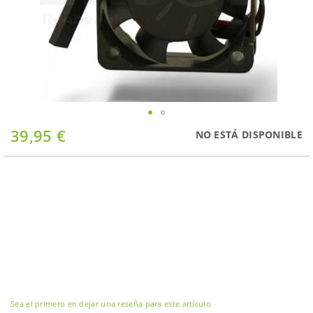
Saltar
39,95 €
NO ESTÁ DISPONIBLE
al
comienzo
de
la
galería
de
imágenes
Sea el primero en dejar una reseña para este artículo