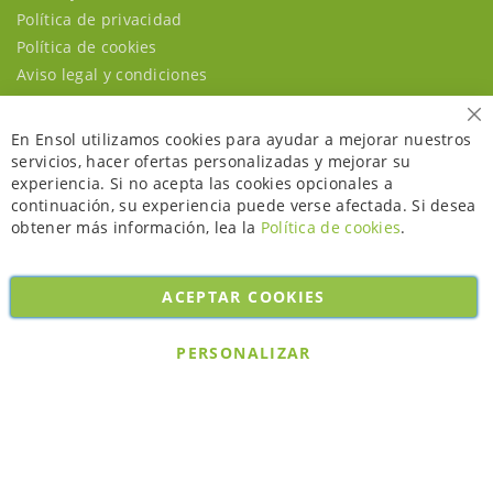
Política de privacidad
Política de cookies
Aviso legal y condiciones
Ce
En Ensol utilizamos cookies para ayudar a mejorar nuestros
servicios, hacer ofertas personalizadas y mejorar su
experiencia. Si no acepta las cookies opcionales a
continuación, su experiencia puede verse afectada. Si desea
obtener más información, lea la
Política de cookies
.
ACEPTAR COOKIES
Copyright © 2026. All rights reserved. Powered by
Bobaly Partners
.
PERSONALIZAR