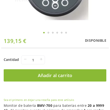
Saltar
139,15 €
DISPONIBLE
al
comienzo
de
la
−
+
Cantidad
galería
de
imágenes
Añadir al carrito
Sea el primero en dejar una reseña para este artículo
Monitor de batería
BMV-700
para baterías entre
20 a 9999