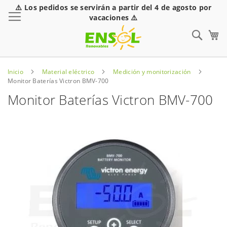
⚠️ Los pedidos se servirán a partir del 4 de agosto por
Toggle Nav
vacaciones ⚠️
Sear
Inicio
Material eléctrico
Medición y monitorización
Monitor Baterías Victron BMV-700
Monitor Baterías Victron BMV-700
Saltar
al
final
de
la
galería
de
imágenes