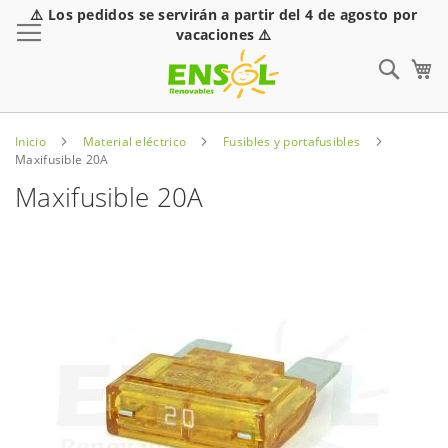
⚠️ Los pedidos se servirán a partir del 4 de agosto por
Toggle Nav
vacaciones ⚠️
Sear
Inicio
Material eléctrico
Fusibles y portafusibles
Maxifusible 20A
Maxifusible 20A
Saltar
al
final
de
la
galería
de
imágenes