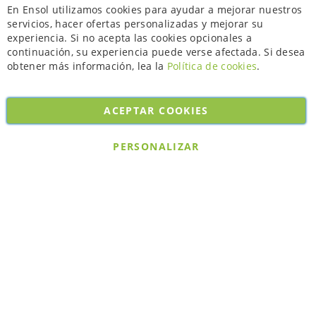
Ce
En Ensol utilizamos cookies para ayudar a mejorar nuestros
servicios, hacer ofertas personalizadas y mejorar su
experiencia. Si no acepta las cookies opcionales a
continuación, su experiencia puede verse afectada. Si desea
obtener más información, lea la
Política de cookies
.
ACEPTAR COOKIES
Copyright © 2026. All rights reserved. Powered by
Bobaly Partners
.
PERSONALIZAR