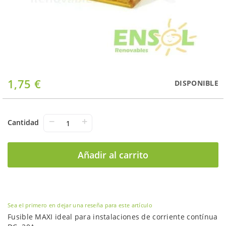
Saltar
1,75 €
DISPONIBLE
al
comienzo
de
la
−
+
Cantidad
galería
de
imágenes
Añadir al carrito
Sea el primero en dejar una reseña para este artículo
Fusible MAXI ideal para instalaciones de corriente contínua