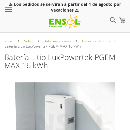
⚠️ Los pedidos se servirán a partir del 4 de agosto por
Toggle Nav
vacaciones ⚠️
Sear
Inicio
Solar
Baterías solares
Baterías de Litio
Batería Litio LuxPowertek PGEM MAX 16 kWh
Batería Litio LuxPowertek PGEM
MAX 16 kWh
Saltar
al
final
de
la
galería
de
imágenes