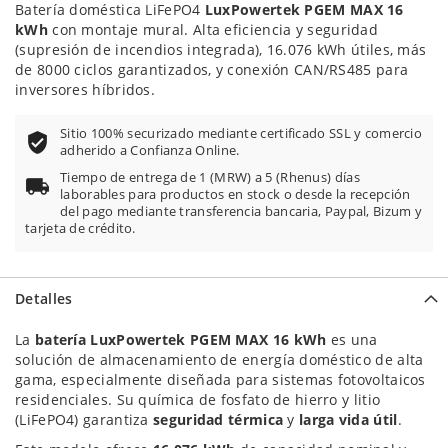
Batería doméstica LiFePO4
LuxPowertek PGEM MAX 16
kWh
con montaje mural. Alta eficiencia y seguridad
(supresión de incendios integrada), 16.076 kWh útiles, más
de 8000 ciclos garantizados, y conexión CAN/RS485 para
inversores híbridos.
Sitio 100% securizado mediante certificado SSL y comercio
adherido a Confianza Online.
Tiempo de entrega de 1 (MRW) a 5 (Rhenus) días
laborables para productos en stock o desde la recepción
del pago mediante transferencia bancaria, Paypal, Bizum y
tarjeta de crédito.
Detalles
La
batería LuxPowertek PGEM MAX 16 kWh
es una
solución de almacenamiento de energía doméstico de alta
gama, especialmente diseñada para sistemas fotovoltaicos
residenciales. Su química de fosfato de hierro y litio
(LiFePO4) garantiza
seguridad térmica
y
larga vida útil
.