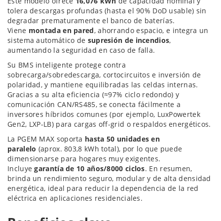
Este modelo ofrece
16,076 kWh
de capacidad nominal y
tolera descargas profundas (hasta el 90% DoD usable) sin
degradar prematuramente el banco de baterías.
Viene
montada en pared
, ahorrando espacio, e integra un
sistema automático de
supresión de incendios
,
aumentando la seguridad en caso de falla.
Su BMS inteligente protege contra
sobrecarga/sobredescarga, cortocircuitos e inversión de
polaridad, y mantiene equilibradas las celdas internas.
Gracias a su alta eficiencia (≈97% ciclo redondo) y
comunicación CAN/RS485, se conecta fácilmente a
inversores híbridos comunes (por ejemplo, LuxPowertek
Gen2, LXP-LB) para cargas off-grid o respaldos energéticos.
La PGEM MAX soporta
hasta 50 unidades en
paralelo
(aprox. 803,8 kWh total), por lo que puede
dimensionarse para hogares muy exigentes.
Incluye
garantía de 10 años/8000 ciclos
. En resumen,
brinda un rendimiento seguro, modular y de alta densidad
energética, ideal para reducir la dependencia de la red
eléctrica en aplicaciones residenciales.