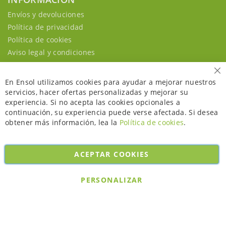
Envíos y devoluciones
Política de privacidad
Política de cookies
Aviso legal y condiciones
Ce
En Ensol utilizamos cookies para ayudar a mejorar nuestros
servicios, hacer ofertas personalizadas y mejorar su
experiencia. Si no acepta las cookies opcionales a
continuación, su experiencia puede verse afectada. Si desea
obtener más información, lea la
Política de cookies
.
ACEPTAR COOKIES
Copyright © 2026. All rights reserved. Powered by
Bobaly Partners
.
PERSONALIZAR