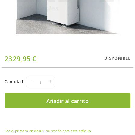
Saltar
2329,95 €
DISPONIBLE
al
comienzo
de
la
−
+
Cantidad
galería
de
imágenes
Añadir al carrito
Sea el primero en dejar una reseña para este artículo