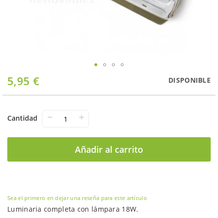
Saltar
5,95 €
DISPONIBLE
al
comienzo
de
la
−
+
Cantidad
galería
de
imágenes
Añadir al carrito
Sea el primero en dejar una reseña para este artículo
Luminaria completa con lámpara 18W.