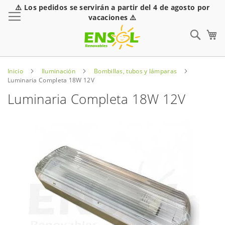
⚠️ Los pedidos se servirán a partir del 4 de agosto por
Toggle Nav
vacaciones ⚠️
Sear
Inicio
Iluminación
Bombillas, tubos y lámparas
Luminaria Completa 18W 12V
Luminaria Completa 18W 12V
Saltar
al
final
de
la
galería
de
imágenes