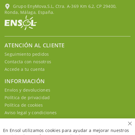
Grupo EnyMova,S.L, Ctra. A-369 Km 6,2, CP 29400,
Ronda, Málaga, España.
ATENCIÓN AL CLIENTE
Seguimiento pedidos
Contacta con nosotros
Accede a tu cuenta
INFORMACIÓN
Envíos y devoluciones
Política de privacidad
Política de cookies
Aviso legal y condiciones
Ce
En Ensol utilizamos cookies para ayudar a mejorar nuestros