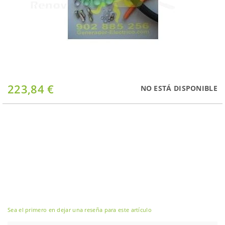
Saltar
223,84 €
NO ESTÁ DISPONIBLE
al
comienzo
de
la
galería
de
imágenes
Sea el primero en dejar una reseña para este artículo