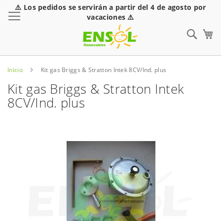
⚠️ Los pedidos se servirán a partir del 4 de agosto por
Toggle Nav
vacaciones ⚠️
Sear
Inicio
Kit gas Briggs & Stratton Intek 8CV/Ind. plus
Kit gas Briggs & Stratton Intek
8CV/Ind. plus
Saltar
al
final
de
la
galería
de
imágenes