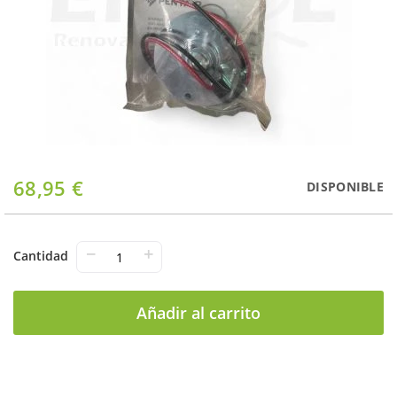
Saltar
68,95 €
DISPONIBLE
al
comienzo
de
la
−
+
Cantidad
galería
de
imágenes
Añadir al carrito