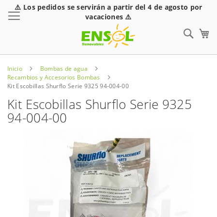
⚠️ Los pedidos se servirán a partir del 4 de agosto por
Toggle Nav
vacaciones ⚠️
Sear
Inicio
Bombas de agua
Recambios y Accesorios Bombas
Kit Escobillas Shurflo Serie 9325 94-004-00
Kit Escobillas Shurflo Serie 9325
94-004-00
Saltar
al
final
de
la
galería
de
imágenes