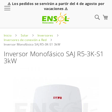
⚠️ Los pedidos se servirán a partir del 4 de agosto por
Toggle Nav
vacaciones ⚠️
Sear
Inicio
Solar
Inversores
Inversores de conexión a Red
Inversor Monofásico SAJ R5-3K-S1 3kW
Inversor Monofásico SAJ R5-3K-S1
3kW
Saltar
al
final
de
la
galería
de
imágenes