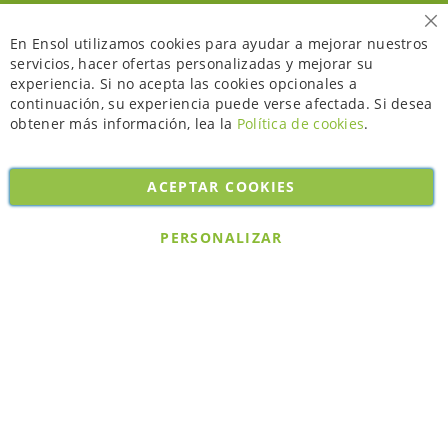
Ce
En Ensol utilizamos cookies para ayudar a mejorar nuestros
servicios, hacer ofertas personalizadas y mejorar su
experiencia. Si no acepta las cookies opcionales a
continuación, su experiencia puede verse afectada. Si desea
obtener más información, lea la
Política de cookies
.
ACEPTAR COOKIES
Copyright © 2026. All rights reserved. Powered by
Bobaly Partners
.
PERSONALIZAR