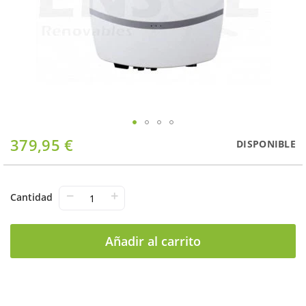
Saltar
379,95 €
DISPONIBLE
al
comienzo
de
la
−
+
Cantidad
galería
de
imágenes
Añadir al carrito