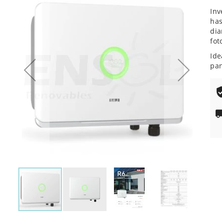
de
Inv
la
has
galería
dia
de
fot
imágenes
Ide
pan
Saltar