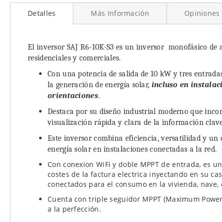
al
Detalles
Más Información
Opiniones
comienzo
de
la
galería
El inversor SAJ R6-10K-S3 es un inversor monofásico de a
de
residenciales y comerciales.
imágenes
Con una potencia de salida de 10 kW y tres entrada
la generación de energía solar,
incluso en instalac
orientaciones
.
Destaca por su diseño industrial moderno que inco
visualización rápida y clara de la información clav
Este inversor combina eficiencia, versatilidad y un
energía solar en instalaciones conectadas a la red.
Con conexion WiFi y doble MPPT de entrada, es un
costes de la factura electrica inyectando en su ca
conectados para el consumo en la vivienda, nave, o
Cuenta con triple seguidor MPPT (Maximum Power 
a la perfección.