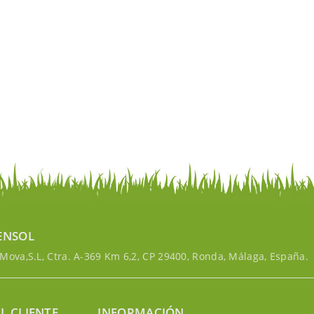
ENSOL
ova,S.L, Ctra. A-369 Km 6,2, CP 29400, Ronda, Málaga, España.
L CLIENTE
INFORMACIÓN