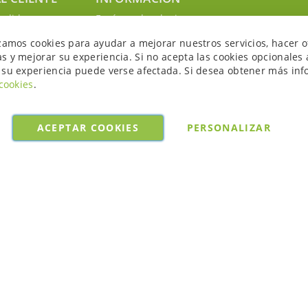
edidos
Envíos y devoluciones
nosotros
Política de privacidad
izamos cookies para ayudar a mejorar nuestros servicios, hacer o
uenta
Política de cookies
s y mejorar su experiencia. Si no acepta las cookies opcionales 
Aviso legal y condiciones
 su experiencia puede verse afectada. Si desea obtener más inf
 cookies
.
ACEPTAR COOKIES
PERSONALIZAR