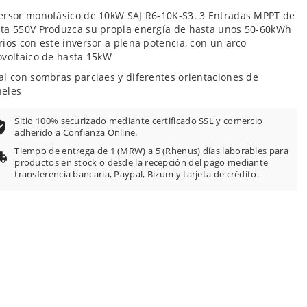
ersor monofásico de 10kW SAJ R6-10K-S3. 3 Entradas MPPT de
ta 550V Produzca su propia energía de hasta unos 50-60kWh
rios con este inversor a plena potencia, con un arco
ovoltaico de hasta 15kW
al con sombras parciaes y diferentes orientaciones de
eles
Sitio 100% securizado mediante certificado SSL y comercio
adherido a Confianza Online.
Tiempo de entrega de 1 (MRW) a 5 (Rhenus) días laborables para
productos en stock o desde la recepción del pago mediante
transferencia bancaria, Paypal, Bizum y tarjeta de crédito.