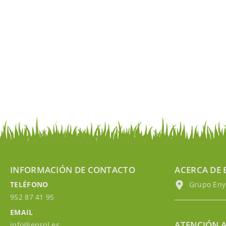
INFORMACIÓN DE CONTACTO
ACERCA DE 
TELÉFONO
Grupo EnyM
952 87 41 95
EMAIL
ATENCIÓN A
info@ensol.es