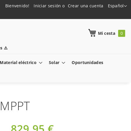
Lenguaje
Bienvenido!
Iniciar sesión
Crear una cuenta
Español
h
Mi cesta
s ⚠️
Material eléctrico
Solar
Oportunidades
3 MPPT
829,95 €