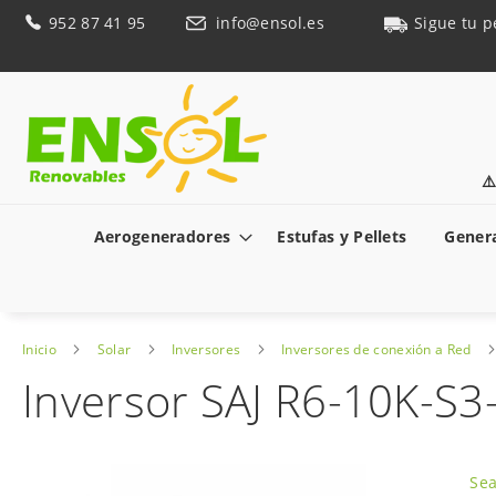
Ir
952 87 41 95
info@ensol.es
Sigue tu p
al
contenido
⚠
Aerogeneradores
Estufas y Pellets
Genera
Inicio
Solar
Inversores
Inversores de conexión a Red
Inversor SAJ R6-10K-S
Saltar
al
Sea
final