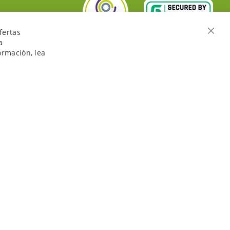
fertas
Cerra
a
ormación, lea