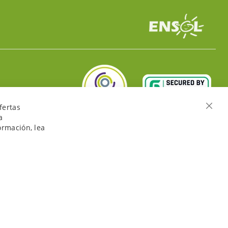
fertas
Cerra
a
ormación, lea