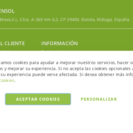
ENSOL
ova,S.L, Ctra. A-369 Km 6,2, CP 29400, Ronda, Málaga, España.
L CLIENTE
INFORMACIÓN
edidos
Envíos y devoluciones
nosotros
Política de privacidad
izamos cookies para ayudar a mejorar nuestros servicios, hacer o
uenta
Política de cookies
s y mejorar su experiencia. Si no acepta las cookies opcionales 
Aviso legal y condiciones
 su experiencia puede verse afectada. Si desea obtener más inf
 cookies
.
ACEPTAR COOKIES
PERSONALIZAR