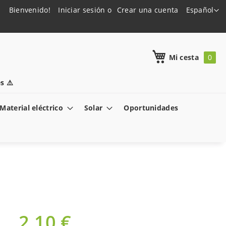
Lenguaje
Bienvenido!
Iniciar sesión
Crear una cuenta
Español
h
Mi cesta
s ⚠️
Material eléctrico
Solar
Oportunidades
2,10 €