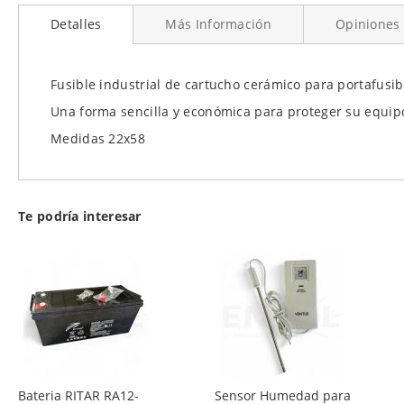
al
Detalles
Más Información
Opiniones
comienzo
de
la
galería
Fusible industrial de cartucho cerámico para portafusib
de
Una forma sencilla y económica para proteger su equipo
imágenes
Medidas 22x58
Te podría interesar
Bateria RITAR RA12-
Sensor Humedad para