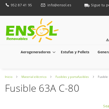
Ir
952 87 41 95
info@ensol.es
Sigue tu p
al
contenido
⚠
Aerogeneradores
Estufas y Pellets
Genera
Inicio
Material eléctrico
Fusibles y portafusibles
Fusible
Fusible 63A C-80
Saltar
al
Sea
final