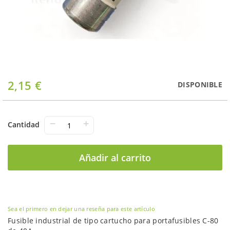
Saltar
2,15 €
DISPONIBLE
al
comienzo
de
la
−
+
Cantidad
galería
de
imágenes
Añadir al carrito
Sea el primero en dejar una reseña para este artículo
Fusible industrial de tipo cartucho para portafusibles C-80