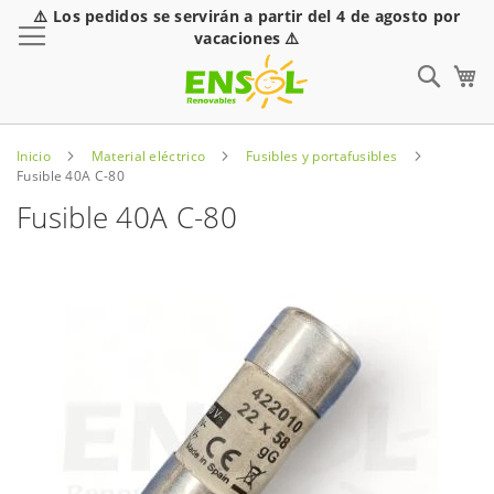
⚠️ Los pedidos se servirán a partir del 4 de agosto por
Toggle Nav
vacaciones ⚠️
Sear
Inicio
Material eléctrico
Fusibles y portafusibles
Fusible 40A C-80
Fusible 40A C-80
Saltar
al
final
de
la
galería
de
imágenes