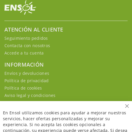
ATENCIÓN AL CLIENTE
Seguimiento pedidos
Contacta con nosotros
Accede a tu cuenta
INFORMACIÓN
Envíos y devoluciones
Política de privacidad
Política de cookies
Aviso legal y condiciones
Ce
En Ensol utilizamos cookies para ayudar a mejorar nuestros
servicios, hacer ofertas personalizadas y mejorar su
experiencia. Si no acepta las cookies opcionales a
continuación, su experiencia puede verse afectada. Si desea