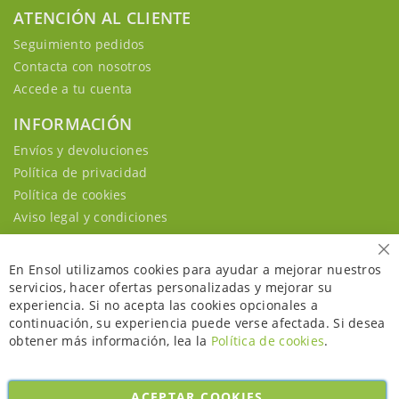
ATENCIÓN AL CLIENTE
Seguimiento pedidos
Contacta con nosotros
Accede a tu cuenta
INFORMACIÓN
Envíos y devoluciones
Política de privacidad
Política de cookies
Aviso legal y condiciones
Ce
En Ensol utilizamos cookies para ayudar a mejorar nuestros
servicios, hacer ofertas personalizadas y mejorar su
experiencia. Si no acepta las cookies opcionales a
continuación, su experiencia puede verse afectada. Si desea
obtener más información, lea la
Política de cookies
.
ACEPTAR COOKIES