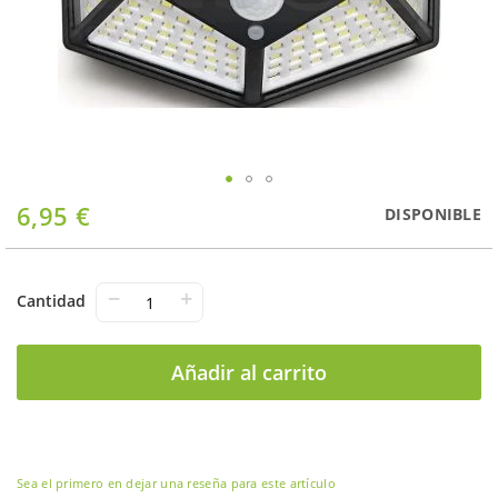
Saltar
6,95 €
DISPONIBLE
al
comienzo
de
la
−
+
Cantidad
galería
de
imágenes
Añadir al carrito
Sea el primero en dejar una reseña para este artículo