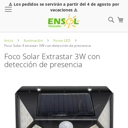
⚠️ Los pedidos se servirán a partir del 4 de agosto por
Toggle Nav
vacaciones ⚠️
Sear
Inicio
Iluminación
Focos LED
Foco Solar Extrastar 3W con detección de presencia
Foco Solar Extrastar 3W con
detección de presencia
Saltar
al
final
de
la
galería
de
imágenes