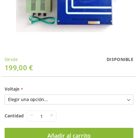
Saltar
Desde
DISPONIBLE
al
199,00 €
comienzo
de
la
galería
Voltaje
de
imágenes
−
+
Cantidad
Añadir al carrito