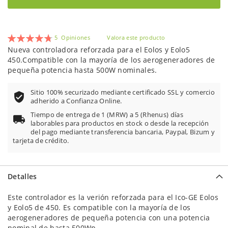
Valoración:
5
Opiniones
Valora este producto
96
100
% of
Nueva controladora reforzada para el Eolos y Eolo5
450.Compatible con la mayoría de los aerogeneradores de
pequeña potencia hasta 500W nominales.
Sitio 100% securizado mediante certificado SSL y comercio
adherido a Confianza Online.
Tiempo de entrega de 1 (MRW) a 5 (Rhenus) días
laborables para productos en stock o desde la recepción
del pago mediante transferencia bancaria, Paypal, Bizum y
tarjeta de crédito.
Detalles
Este controlador es la verión reforzada para el Ico-GE Eolos
y Eolo5 de 450. Es compatible con la mayoría de los
aerogeneradores de pequeña potencia con una potencia
nominal de hasta 500Wp.