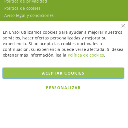
Política de privacidad
Política de cookies
Aviso legal y condiciones
Ce
En Ensol utilizamos cookies para ayudar a mejorar nuestros
servicios, hacer ofertas personalizadas y mejorar su
experiencia. Si no acepta las cookies opcionales a
continuación, su experiencia puede verse afectada. Si desea
obtener más información, lea la
Política de cookies
.
ACEPTAR COOKIES
Copyright © 2026. All rights reserved. Powered by
Bobaly Partners
.
PERSONALIZAR