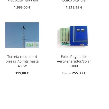
"Vivo Aqui" 8kW dia
Eólico 3Kw día
1.995,00 €
1.215,95 €
Torreta modular 4
Eolos Regulador
piezas 7,5 mts hasta
Aerogenerador/Solar
450W
1000
199,00 €
255,33 €
Desde