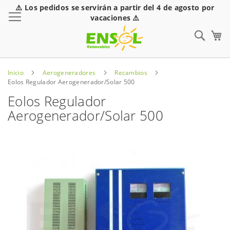
⚠️ Los pedidos se servirán a partir del 4 de agosto por
Toggle Nav
vacaciones ⚠️
Sear
Inicio
Aerogeneradores
Recambios
Eolos Regulador Aerogenerador/Solar 500
Eolos Regulador
Aerogenerador/Solar 500
Saltar
al
final
de
la
galería
de
imágenes