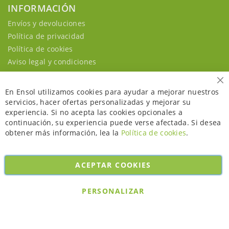
INFORMACIÓN
Envíos y devoluciones
Política de privacidad
Política de cookies
Aviso legal y condiciones
Ce
En Ensol utilizamos cookies para ayudar a mejorar nuestros
servicios, hacer ofertas personalizadas y mejorar su
experiencia. Si no acepta las cookies opcionales a
continuación, su experiencia puede verse afectada. Si desea
obtener más información, lea la
Política de cookies
.
ACEPTAR COOKIES
Copyright © 2026. All rights reserved. Powered by
Bobaly Partners
.
PERSONALIZAR