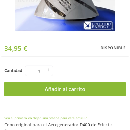
Saltar
34,95 €
DISPONIBLE
al
comienzo
de
la
−
+
Cantidad
galería
de
imágenes
Añadir al carrito
Sea el primero en dejar una reseña para este artículo
Cono original para el Aerogenerador D400 de Eclectic