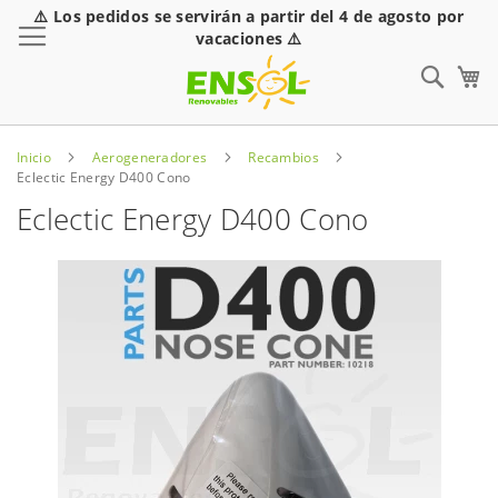
⚠️ Los pedidos se servirán a partir del 4 de agosto por
Toggle Nav
vacaciones ⚠️
Sear
Inicio
Aerogeneradores
Recambios
Eclectic Energy D400 Cono
Eclectic Energy D400 Cono
Saltar
al
final
de
la
galería
de
imágenes