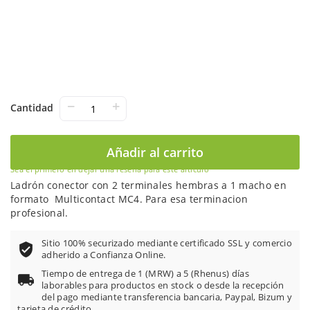
−
+
Cantidad
Añadir al carrito
Sea el primero en dejar una reseña para este artículo
Ladrón conector con 2 terminales hembras a 1 macho en
formato Multicontact MC4. Para esa terminacion
profesional.
Sitio 100% securizado mediante certificado SSL y comercio
adherido a Confianza Online.
Tiempo de entrega de 1 (MRW) a 5 (Rhenus) días
laborables para productos en stock o desde la recepción
del pago mediante transferencia bancaria, Paypal, Bizum y
tarjeta de crédito.