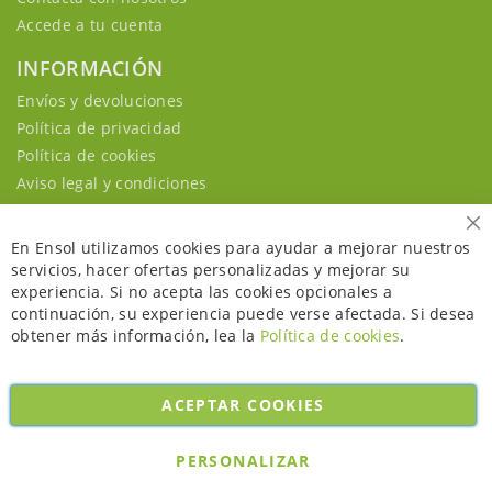
Accede a tu cuenta
INFORMACIÓN
Envíos y devoluciones
Política de privacidad
Política de cookies
Aviso legal y condiciones
Ce
En Ensol utilizamos cookies para ayudar a mejorar nuestros
servicios, hacer ofertas personalizadas y mejorar su
experiencia. Si no acepta las cookies opcionales a
continuación, su experiencia puede verse afectada. Si desea
obtener más información, lea la
Política de cookies
.
ACEPTAR COOKIES
Copyright © 2026. All rights reserved. Powered by
Bobaly Partners
.
PERSONALIZAR