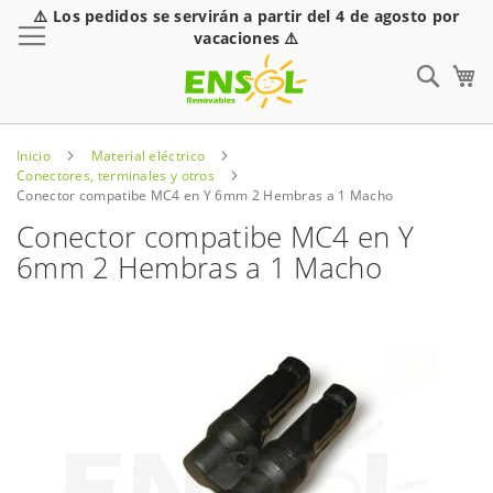
⚠️ Los pedidos se servirán a partir del 4 de agosto por
Toggle Nav
vacaciones ⚠️
Sear
Inicio
Material eléctrico
Conectores, terminales y otros
Conector compatibe MC4 en Y 6mm 2 Hembras a 1 Macho
Conector compatibe MC4 en Y
6mm 2 Hembras a 1 Macho
Saltar
al
final
de
la
galería
de
imágenes