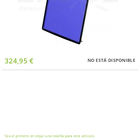
Saltar
324,95 €
NO ESTÁ DISPONIBLE
al
comienzo
de
la
galería
de
imágenes
Sea el primero en dejar una reseña para este artículo