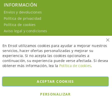
INFORMACIÓN
Envíos y devoluciones
Política de privacidad
Política de cookies
Aviso legal y condiciones
Ce
En Ensol utilizamos cookies para ayudar a mejorar nuestros
servicios, hacer ofertas personalizadas y mejorar su
experiencia. Si no acepta las cookies opcionales a
continuación, su experiencia puede verse afectada. Si desea
obtener más información, lea la
Política de cookies
.
ACEPTAR COOKIES
Copyright © 2026. All rights reserved. Powered by
Bobaly Partners
.
PERSONALIZAR