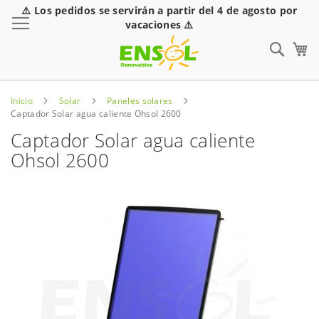
⚠️ Los pedidos se servirán a partir del 4 de agosto por
Toggle Nav
vacaciones ⚠️
Sear
Inicio
Solar
Paneles solares
Captador Solar agua caliente Ohsol 2600
Captador Solar agua caliente
Ohsol 2600
Saltar
al
final
de
la
galería
de
imágenes