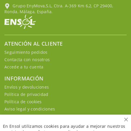
Grupo EnyMova,S.L, Ctra. A-369 Km 6,2, CP 29400,
Ronda, Málaga, España.
ATENCIÓN AL CLIENTE
Seguimiento pedidos
Contacta con nosotros
Accede a tu cuenta
INFORMACIÓN
Envíos y devoluciones
Política de privacidad
Política de cookies
Aviso legal y condiciones
Ce
En Ensol utilizamos cookies para ayudar a mejorar nuestros