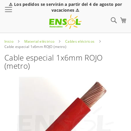
⚠️ Los pedidos se servirán a partir del 4 de agosto por
Toggle Nav
vacaciones ⚠️
Sear
Inicio
Material eléctrico
Cables eléctricos
Cable especial 1x6mm ROJO (metro)
Cable especial 1x6mm ROJO
(metro)
Saltar
al
final
de
la
galería
de
imágenes