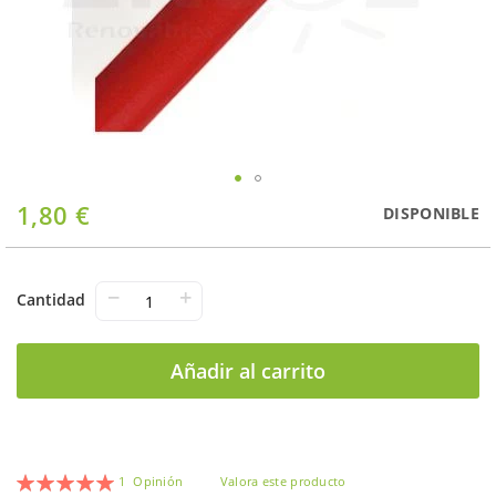
Saltar
1,80 €
DISPONIBLE
al
comienzo
de
la
−
+
Cantidad
galería
de
imágenes
Añadir al carrito
Valoración:
1
Opinión
Valora este producto