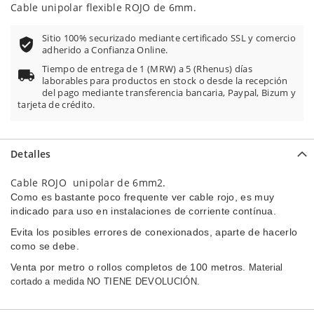
100
100
% of
Cable unipolar flexible ROJO de 6mm.
Sitio 100% securizado mediante certificado SSL y comercio
adherido a Confianza Online.
Tiempo de entrega de 1 (MRW) a 5 (Rhenus) días
laborables para productos en stock o desde la recepción
del pago mediante transferencia bancaria, Paypal, Bizum y
tarjeta de crédito.
Detalles
Cable ROJO unipolar de 6mm2.
Como es bastante poco frequente ver cable rojo, es muy
indicado para uso en instalaciones de corriente contínua.
Evita los posibles errores de conexionados, aparte de hacerlo
como se debe.
Venta por metro o rollos completos de 100 metros.
Material
cortado a medida NO TIENE DEVOLUCIÓN.