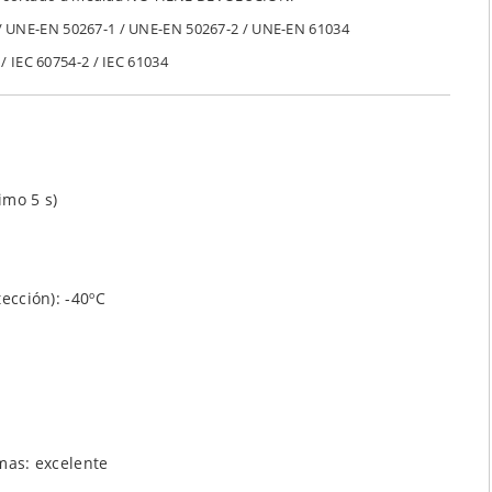
/ UNE-EN 50267-1 / UNE-EN 50267-2 / UNE-EN 61034
 / IEC 60754-2 / IEC 61034
imo 5 s)
ección): -40ºC
mas: excelente