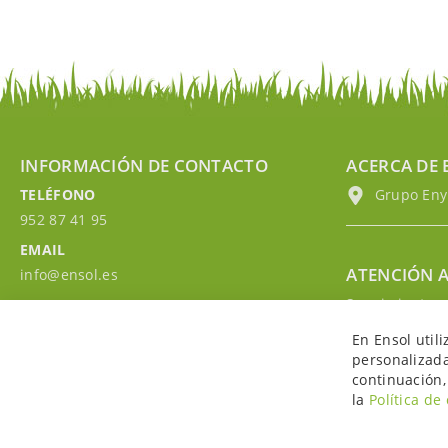
INFORMACIÓN DE CONTACTO
ACERCA DE 
TELÉFONO
Grupo EnyM
952 87 41 95
EMAIL
ATENCIÓN A
info@ensol.es
Seguimiento p
HORARIO
Contacta con 
Lun - Vie 10:00h-13:00h
En Ensol util
Accede a tu c
personalizada
continuación,
la
Política de