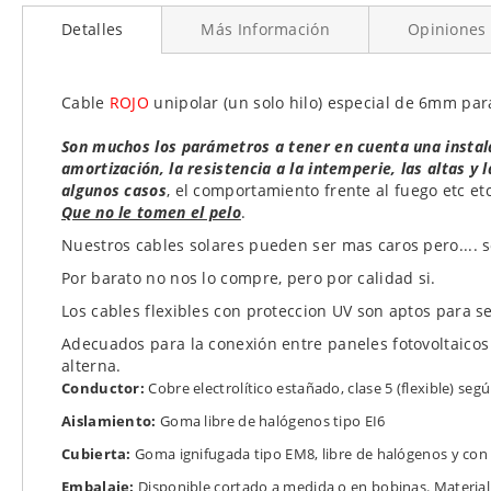
al
Detalles
Más Información
Opiniones
comienzo
de
la
galería
Cable
ROJO
unipolar (un solo hilo) especial de 6mm para
de
imágenes
Son muchos los parámetros a tener en cuenta una instala
amortización, la resistencia a la intemperie, las altas y
algunos casos
, el comportamiento frente al fuego etc etc 
Que no le tomen el pelo
.
Nuestros cables solares pueden ser mas caros pero.... s
Por barato no nos lo compre, pero por calidad si.
Los cables flexibles con proteccion UV son aptos para ser
Adecuados para la conexión entre paneles fotovoltaicos 
alterna.
Conductor:
Cobre electrolítico estañado, clase 5 (flexible) se
Aislamiento:
Goma libre de halógenos tipo EI6
Cubierta:
Goma ignifugada tipo EM8, libre de halógenos y con 
Embalaje:
Disponible cortado a medida o en bobinas. Materi