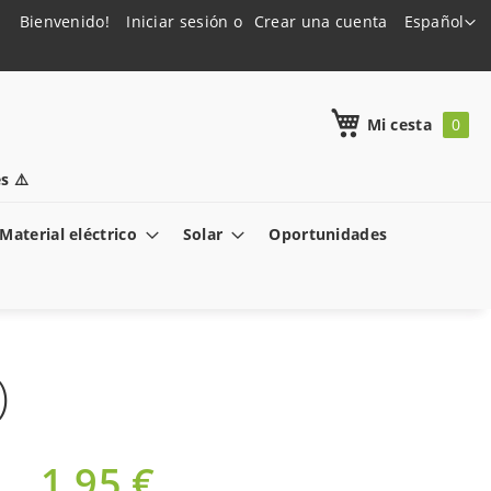
Lenguaje
Bienvenido!
Iniciar sesión
Crear una cuenta
Español
h
Mi cesta
s ⚠️
Material eléctrico
Solar
Oportunidades
)
1,95 €