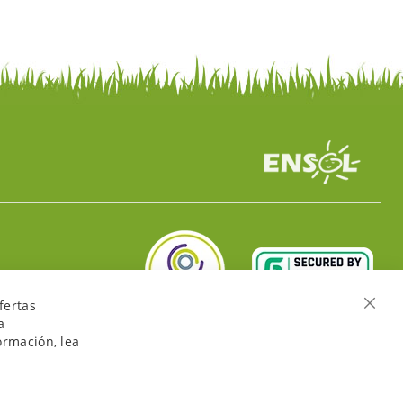
fertas
Cerra
a
ormación, lea