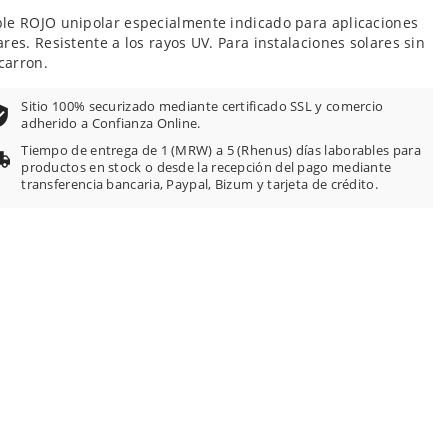
le ROJO unipolar especialmente indicado para aplicaciones
ares. Resistente a los rayos UV. Para instalaciones solares sin
carron.
Sitio 100% securizado mediante certificado SSL y comercio
adherido a Confianza Online.
Tiempo de entrega de 1 (MRW) a 5 (Rhenus) días laborables para
productos en stock o desde la recepción del pago mediante
transferencia bancaria, Paypal, Bizum y tarjeta de crédito.