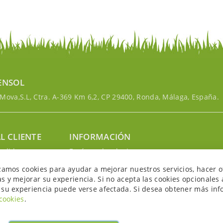
ENSOL
ova,S.L, Ctra. A-369 Km 6,2, CP 29400, Ronda, Málaga, España.
L CLIENTE
INFORMACIÓN
edidos
Envíos y devoluciones
nosotros
Política de privacidad
izamos cookies para ayudar a mejorar nuestros servicios, hacer o
uenta
Política de cookies
s y mejorar su experiencia. Si no acepta las cookies opcionales 
Aviso legal y condiciones
 su experiencia puede verse afectada. Si desea obtener más inf
 cookies
.