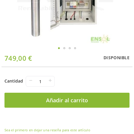
Saltar
749,00 €
DISPONIBLE
al
comienzo
de
la
−
+
Cantidad
galería
de
imágenes
Añadir al carrito
Sea el primero en dejar una reseña para este artículo