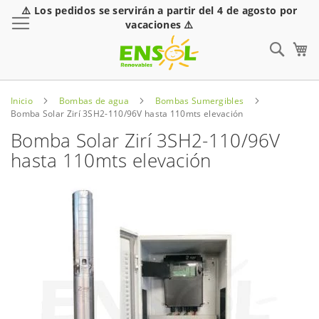
⚠️ Los pedidos se servirán a partir del 4 de agosto por
Toggle Nav
vacaciones ⚠️
Sear
Inicio
Bombas de agua
Bombas Sumergibles
Bomba Solar Zirí 3SH2-110/96V hasta 110mts elevación
Bomba Solar Zirí 3SH2-110/96V
hasta 110mts elevación
Saltar
al
final
de
la
galería
de
imágenes