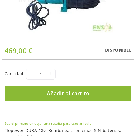
Saltar
469,00 €
DISPONIBLE
al
comienzo
de
la
−
+
Cantidad
galería
de
imágenes
Añadir al carrito
Sea el primero en dejar una reseña para este artículo
Flopower DUBA 48v. Bomba para piscinas SIN baterias.