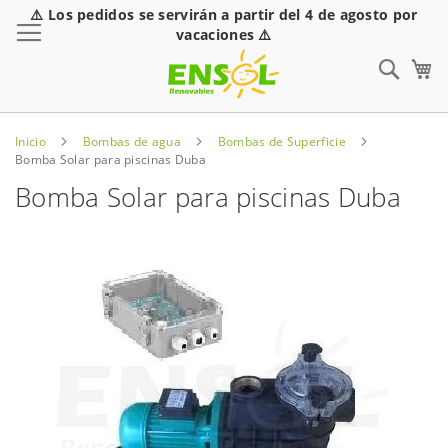
⚠️ Los pedidos se servirán a partir del 4 de agosto por
Toggle Nav
vacaciones ⚠️
Sear
Inicio
Bombas de agua
Bombas de Superficie
Bomba Solar para piscinas Duba
Bomba Solar para piscinas Duba
Saltar
al
final
de
la
galería
de
imágenes