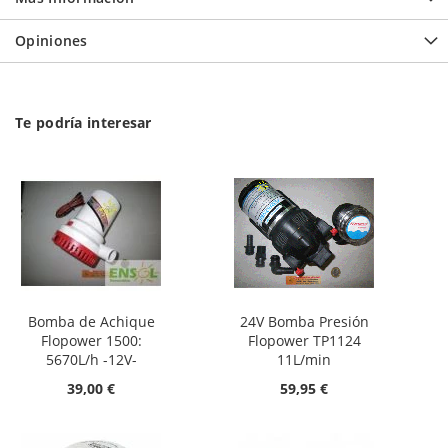
Opiniones
Te podría interesar
Bomba de Achique
24V Bomba Presión
Flopower 1500:
Flopower TP1124
5670L/h -12V-
11L/min
39,00 €
59,95 €