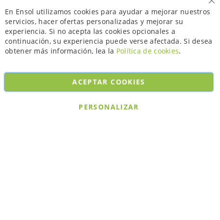
Ce
En Ensol utilizamos cookies para ayudar a mejorar nuestros
servicios, hacer ofertas personalizadas y mejorar su
experiencia. Si no acepta las cookies opcionales a
continuación, su experiencia puede verse afectada. Si desea
obtener más información, lea la
Política de cookies
.
ACEPTAR COOKIES
Copyright © 2026. All rights reserved. Powered by
Bobaly Partners
.
PERSONALIZAR