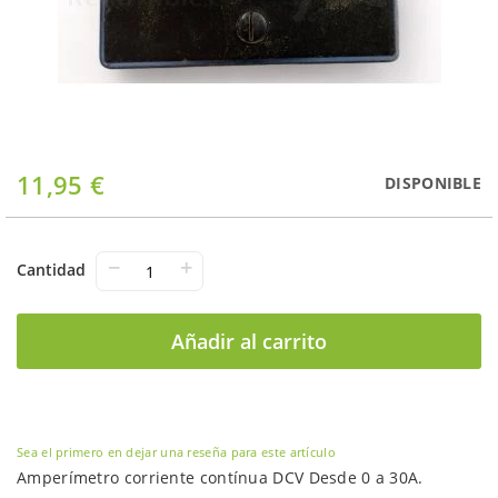
Saltar
11,95 €
DISPONIBLE
al
comienzo
de
la
−
+
Cantidad
galería
de
imágenes
Añadir al carrito
Sea el primero en dejar una reseña para este artículo
Amperímetro corriente contínua DCV Desde 0 a 30A.