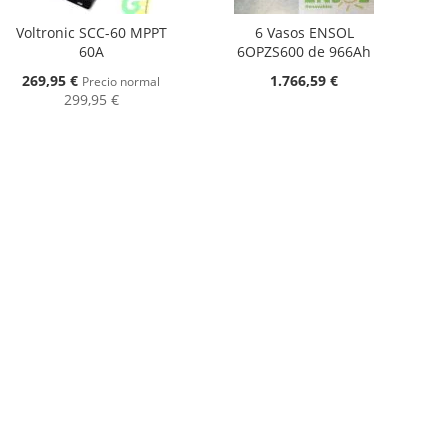
Voltronic SCC-60 MPPT
6 Vasos ENSOL
60A
6OPZS600 de 966Ah
Oferta
269,95 €
1.766,59 €
Precio normal
299,95 €