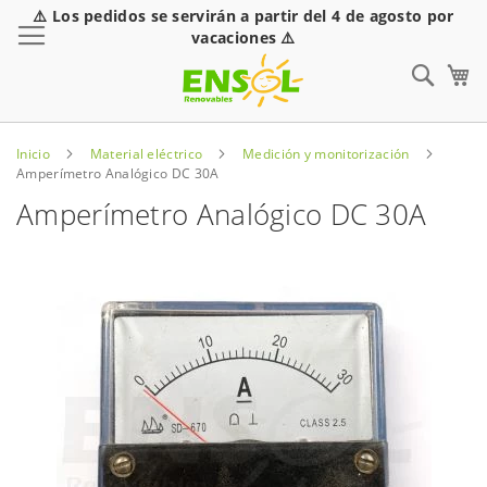
⚠️ Los pedidos se servirán a partir del 4 de agosto por
Toggle Nav
vacaciones ⚠️
Sear
Inicio
Material eléctrico
Medición y monitorización
Amperímetro Analógico DC 30A
Amperímetro Analógico DC 30A
Saltar
al
final
de
la
galería
de
imágenes