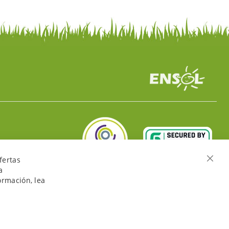
fertas
Cerra
a
ormación, lea