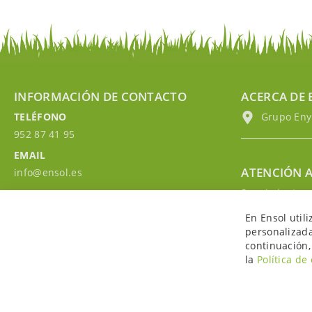
INFORMACIÓN DE CONTACTO
ACERCA DE 
TELÉFONO
Grupo EnyM
952 87 41 95
EMAIL
ATENCIÓN A
info@ensol.es
Seguimiento p
HORARIO
Contacta con 
Lun - Vie 10:00h-13:00h
En Ensol util
Accede a tu c
personalizada
continuación,
la
Política de