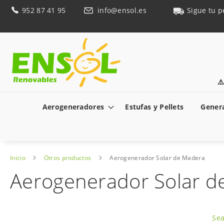
Ir
952 87 41 95
info@ensol.es
Sigue tu p
al
contenido
⚠
Aerogeneradores
Estufas y Pellets
Genera
Inicio
Otros productos
Aerogenerador Solar de Madera
Aerogenerador Solar d
Saltar
al
Sea
final