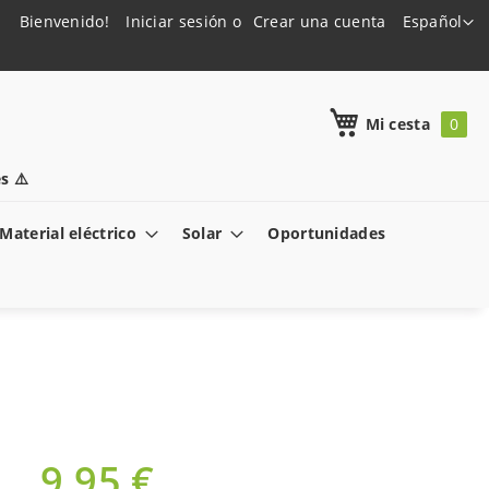
Lenguaje
Bienvenido!
Iniciar sesión
Crear una cuenta
Español
h
Mi cesta
s ⚠️
Material eléctrico
Solar
Oportunidades
9,95 €