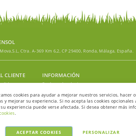
ENSOL
ova,S.L, Ctra. A-369 Km 6,2, CP 29400, Ronda, Málaga, España.
L CLIENTE
INFORMACIÓN
edidos
Envíos y devoluciones
nosotros
Política de privacidad
izamos cookies para ayudar a mejorar nuestros servicios, hacer o
uenta
Política de cookies
s y mejorar su experiencia. Si no acepta las cookies opcionales 
Aviso legal y condiciones
 su experiencia puede verse afectada. Si desea obtener más inf
 cookies
.
ACEPTAR COOKIES
PERSONALIZAR