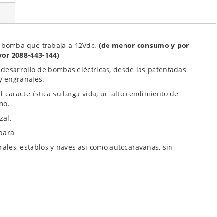
 bomba que trabaja a 12Vdc.
(de menor consumo y por
or 2088-443-144)
desarrollo de bombas eléctricas, desde las patentadas
y engranajes.
aracterística su larga vida, un alto rendimiento de
mo.
zal.
para:
ales, establos y naves asi como autocaravanas, sin