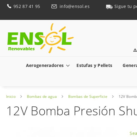
Ir
952 87 41 95
info@ensol.es
Sigue tu p
al
contenido
⚠
Aerogeneradores
Estufas y Pellets
Genera
Inicio
Bombas de agua
Bombas de Superficie
12V Bomba
12V Bomba Presión Shu
Saltar
al
Sea
final