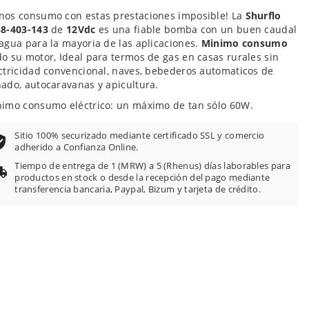
os consumo con estas prestaciones imposible! La
Shurflo
8-403-143
de
12Vdc
es una fiable bomba con un buen caudal
agua para la mayoria de las aplicaciones.
Minimo consumo
o su motor, Ideal para termos de gas en casas rurales sin
ctricidad convencional, naves, bebederos automaticos de
ado, autocaravanas y apicultura.
imo consumo eléctrico: un máximo de tan sólo 60W.
Sitio 100% securizado mediante certificado SSL y comercio
adherido a Confianza Online.
Tiempo de entrega de 1 (MRW) a 5 (Rhenus) días laborables para
productos en stock o desde la recepción del pago mediante
transferencia bancaria, Paypal, Bizum y tarjeta de crédito.