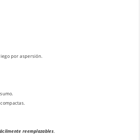
iego por aspersión.
onsumo.
 compactas.
fácilmente reemplazables
.