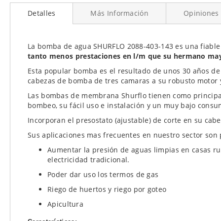
al
Detalles
Más Información
Opiniones
comienzo
de
la
galería
La bomba de agua SHURFLO 2088-403-143 es una fiable
de
tanto menos prestaciones en l/m que su hermano may
imágenes
Esta popular bomba es el resultado de unos 30 años de 
cabezas de bomba de tres camaras a su robusto motor 
Las bombas de membrana Shurflo tienen como principal c
bombeo, su fácil uso e instalación y un muy bajo consu
Incorporan el presostato (ajustable) de corte en su cabe
Sus aplicaciones mas frecuentes en nuestro sector son 
Aumentar la presión de aguas limpias en casas rur
electricidad tradicional.
Poder dar uso los termos de gas
Riego de huertos y riego por goteo
Apicultura