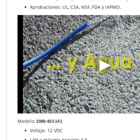
Aprobaciones: UL, CSA, NSF, FDA y IAPMO.
Modelo:
.
2088-403-143
Voltaje: 12 VDC
L/M a máxima presion: 5,8